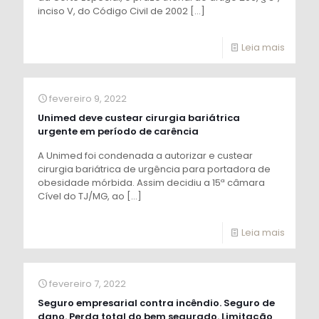
inciso V, do Código Civil de 2002
[…]
Leia mais
fevereiro 9, 2022
Unimed deve custear cirurgia bariátrica
urgente em período de carência
A Unimed foi condenada a autorizar e custear
cirurgia bariátrica de urgência para portadora de
obesidade mórbida. Assim decidiu a 15ª câmara
Cível do TJ/MG, ao
[…]
Leia mais
fevereiro 7, 2022
Seguro empresarial contra incêndio. Seguro de
dano. Perda total do bem segurado. Limitação