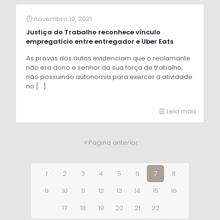
novembro 19, 2021
Justiça do Trabalho reconhece vínculo
empregatício entre entregador e Uber Eats
As provas dos autos evidenciam que o reclamante
não era dono e senhor da sua força de trabalho,
não possuindo autonomia para exercer a atividade
no
[…]
Leia mais
Página anterior
1
2
3
4
5
6
7
8
9
10
11
12
13
14
15
16
17
18
19
20
21
22