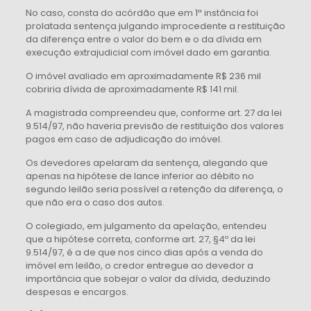
No caso, consta do acórdão que em 1ª instância foi
prolatada sentença julgando improcedente a restituição
da diferença entre o valor do bem e o da dívida em
execução extrajudicial com imóvel dado em garantia.
O imóvel avaliado em aproximadamente R$ 236 mil
cobriria dívida de aproximadamente R$ 141 mil.
A magistrada compreendeu que, conforme art. 27 da lei
9.514/97, não haveria previsão de restituição dos valores
pagos em caso de adjudicação do imóvel.
Os devedores apelaram da sentença, alegando que
apenas na hipótese de lance inferior ao débito no
segundo leilão seria possível a retenção da diferença, o
que não era o caso dos autos.
O colegiado, em julgamento da apelação, entendeu
que a hipótese correta, conforme art. 27, §4º da lei
9.514/97, é a de que nos cinco dias após a venda do
imóvel em leilão, o credor entregue ao devedor a
importância que sobejar o valor da dívida, deduzindo
despesas e encargos.